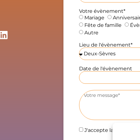
our chacun, avec cette 
ienveillance naturelle qui 
Votre évènement*
e rend si précieuse.On sent 
Mariage
Anniversai
hez toi une véritable âme 
Fête de famille
Évè
’artiste. Tu ne te contentes 
Autre
as d’organiser un 
Lieu de l'évènement*
vénement, tu le ressens, tu 
e rêves avec nous et tu lui 
onnes vie avec ton 
œur.Même nos invités n’ont 
Date de l'évènement
essé de souligner ton 
légance, ton attention et 
on implication.Avec mon 
ari, nous te 
ecommandons les yeux 
ermés. Merci d’avoir 
ransformé ce moment si 
mportant en un souvenir 
J'accepte la
Politique 
ussi beau. Continue à faire 