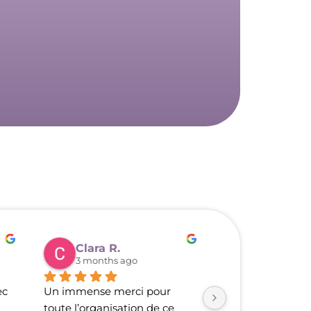
Clara R.
3 months ago
3 months a
c 
Un immense merci pour 
J’ai eu la chance
toute l’organisation de ce 
participer à une 