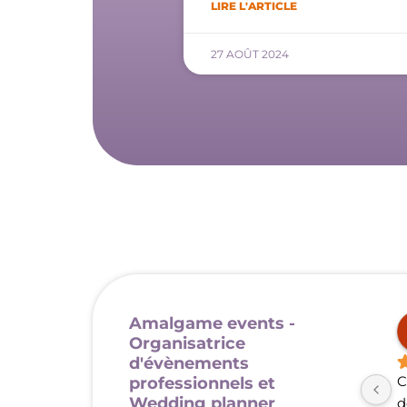
LIRE L'ARTICLE
27 AOÛT 2024
Amalgame events -
ie D.
Marine D.
ths ago
2 months ago
Organisatrice
d'évènements
ré Charlotte lors 
Nous avons fait appel à 
C
professionnels et
Wedding planner
ments 
Charlotte pour la 
d