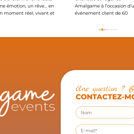
ne émotion, un rêve… en 
Amalgame⁠ à l’occasion d’u
n moment réel, vivant et 
événement client de 60 
noubliable.Pour le baptême 
personnes. Charlotte a été 
e notre fille, tu as été bien 
réactive, professionnelle et 
lus qu’une organisatrice : tu 
tout s’est déroulé de 
s été ce fil invisible qui a 
manière fluide. Je 
elié chaque détail avec 
recommande vivement. Au
ouceur, élégance et une 
plaisir de collaborer à 
aîtrise 
nouveau ensemble.
mpressionnante.Du début à 
a fin, tu as tout géré avec un 
rofessionnalisme 
Une question ? B
xceptionnel. Le jour J, 
CONTACTEZ-M
algré les imprévus de 
ernière minute, tu as su 
out orchestrer avec calme, 
iscrétion et perfection. 
oujours attentive, présente 