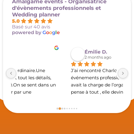
Amalgame events - Organisatrice
d'évènements professionnels et
Wedding planner
5.0
Basé sur 40 avis
powered by
G
o
o
g
l
e
Émilie D.
2 months ago
J’ai rencontré Charlotte lors d’un 
N
événements professionnel auquel , elle 
co
n 
avait la charge de l’organisation .Charlotte 
h
pense à tout , elle devine nos besoins avant 
m
même qu’on lui demande , elle est réactive 
co
à nos souhaits et tout est toujours prêt et 
p
parfaitement réalisé au moment où il le 
po
faut et reste toujours très discrète dans la 
po
réalisation de son travail.Mais surtout 
s